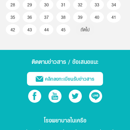
28
29
30
31
32
33
34
35
36
37
38
39
40
41
42
43
44
45
ถัดไป
ติดตามข่าวสาร / ข้อเสนอแนะ
คลิกลงทะเบียนรับข่าวสาร
โรงพยาบาลในเครือ