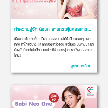
ทำความรู้จัก Gouri สารกระตุ้นคอลลารเจน ฟื้นฟูผิว
เมื่ออายุเพิ่มมากขึ้น ปริมาณคอลลาเจนใต้ชั้นผิวจะค่อยๆ ลดลง
ทุกปี ทำให้ผิวบาง และเกิดปัญหาริ้วรอย ผิวไม่กระชับตามมา แต่
ปัจจุบันมีเทคโนโลยีหลายอย่างที่ช่วยกระตุ้นการสร้างคอลลาเจน
ใต้ผิว
ดูรายละเอียด